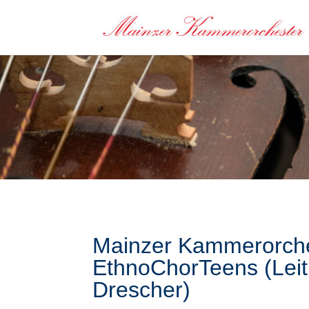
Mainzer Kammerorche
EthnoChorTeens (Lei
Drescher)