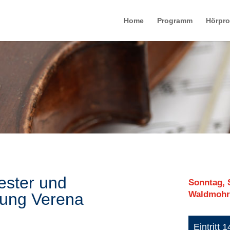
Home
Programm
Hörpr
ster und
Sonntag, 
Waldmohr,
tung Verena
Eintritt 