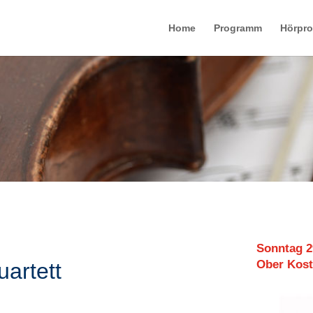
Home
Programm
Hörpr
Sonntag
2
Ober Kost
uartett